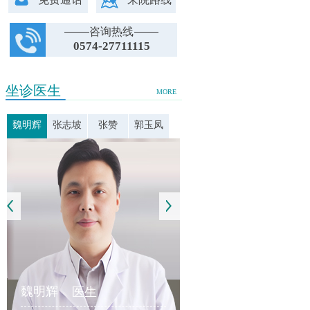
咨询热线
0574-27711115
坐诊医生
MORE
魏明辉
张志坡
张赞
郭玉凤
魏明辉
医生