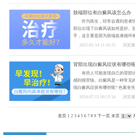
肢端部位有白癜风该怎么办
作为医生，经常会遇到患者
部位出现了白癜风该如何是好。
手，这主要是因为肢端血液循环
擦、...
[全文]
2025-01-14 11:16:15
浏览量
背部出现白癜风症状有哪些
有些人可能发现自己的背部
感到很苦恼。白癜风是一种常见
现白癜风症状有哪些呢? 色素丧失
[全文]
2024-07-11 09:53:14
浏览量
首页
1
2
3
4
5
6
7
8
9
下一页
末页