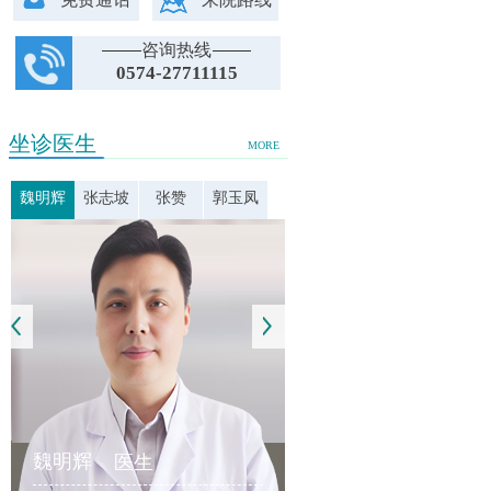
咨询热线
0574-27711115
坐诊医生
MORE
魏明辉
张志坡
张赞
郭玉凤
魏明辉
医生