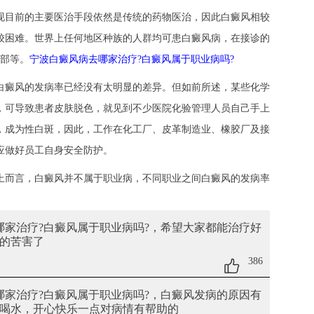
目前的主要医治手段依然是传统的药物医治，因此白癜风相较
较困难。世界上任何地区种族的人群均可患白癜风病，在接诊的
干部等。
宁波白癜风病去哪家治疗?白癜风属于职业病吗?
癜风的发病率已经没有太明显的差异。但如前所述，某些化学
，可导致患者皮肤脱色，就见到不少医院化验管理人员自己手上
，成为性白斑，因此，工作在化工厂、皮革制造业、橡胶厂及接
应做好员工自身安全防护。
上而言，白癜风并不属于职业病，不同职业之间白癜风的发病率
哪家治疗?白癜风属于职业病吗?
，希望大家都能治疗好
的苦害了
386
哪家治疗?白癜风属于职业病吗?
，白癜风发病的原因有
喝水，开心快乐一点对病情有帮助的