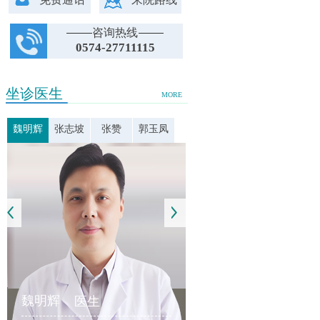
咨询热线
0574-27711115
坐诊医生
MORE
魏明辉
张志坡
张赞
郭玉凤
魏明辉
医生