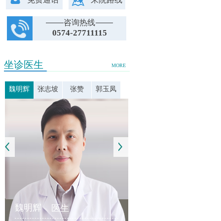
咨询热线
0574-27711115
坐诊医生
MORE
魏明辉
张志坡
张赞
郭玉凤
魏明辉
医生