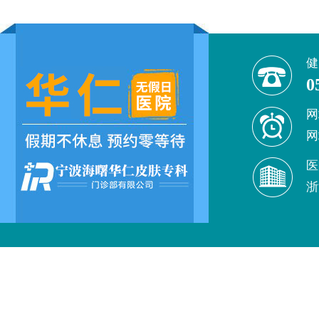
健
0
网
网
医
浙