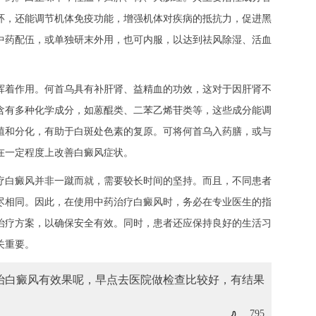
环，还能调节机体免疫功能，增强机体对疾病的抵抗力，促进黑
中药配伍，或单独研末外用，也可内服，以达到祛风除湿、活血
着作用。何首乌具有补肝肾、益精血的功效，这对于因肝肾不
含有多种化学成分，如蒽醌类、二苯乙烯苷类等，这些成分能调
殖和分化，有助于白斑处色素的复原。可将何首乌入药膳，或与
在一定程度上改善白癜风症状。
疗白癜风并非一蹴而就，需要较长时间的坚持。而且，不同患者
尽相同。因此，在使用中药治疗白癜风时，务必在专业医生的指
治疗方案，以确保安全有效。同时，患者还应保持良好的生活习
关重要。
药治白癜风有效果呢
，早点去医院做检查比较好，有结果
795