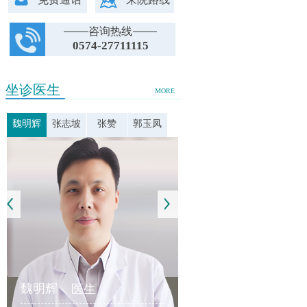
咨询热线
0574-27711115
坐诊医生
MORE
魏明辉
张志坡
张赞
郭玉凤
魏明辉
医生