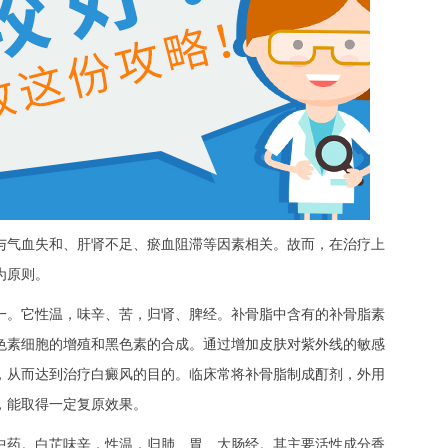
气血失和、肝肾不足、瘀血阻滞等因素相关。故而，在治疗上
为原则。
。它性温，味辛、苦，归肾、脾经。补骨脂中含有的补骨脂素
色素细胞的增殖和黑色素的合成。通过增加皮肤对紫外线的敏感
，从而达到治疗白癜风的目的。临床常将补骨脂制成酊剂，外用
，能取得一定复原效果。
药。白芷味辛，性温，归肺、胃、大肠经。其主要活性成分香