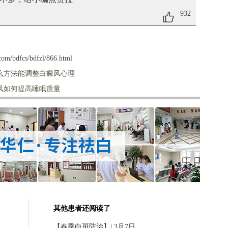
932
om/bdfcs/bdfzl/866.html
么方法能调整白癜风心理
风如何提高睡眠质量
其他患者还阅读了
【春季白斑防治】| 3月7日、