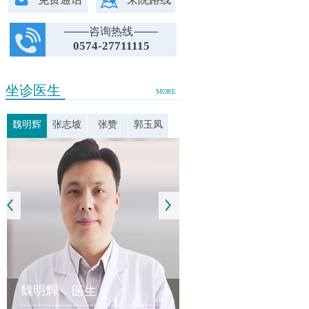
咨询热线
0574-27711115
坐诊医生
MORE
魏明辉
张志坡
张赞
郭玉凤
魏明辉
医生