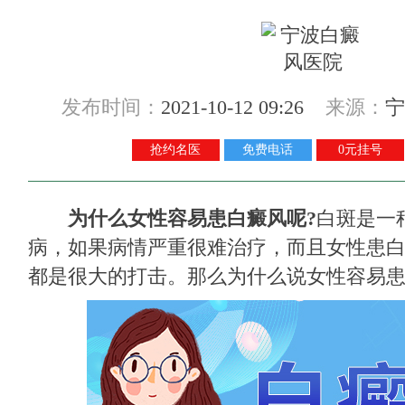
发布时间：
2021-10-12 09:26
来源：
宁
抢约名医
免费电话
0元挂号
为什么女性容易患白癜风呢?
白斑是一
病，如果病情严重很难治疗，而且女性患
都是很大的打击。那么为什么说女性容易患