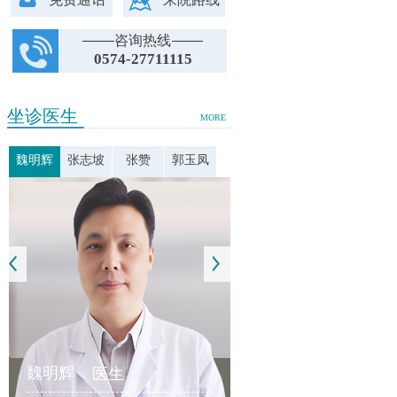
咨询热线
0574-27711115
坐诊医生
MORE
魏明辉
张志坡
张赞
郭玉凤
魏明辉
医生