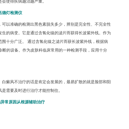
还会使得疾病越治越严重。
伍德灯检测仪
，可以准确的检测出黑色素脱失多少，辨别是完全性、不完全性
发生的病变。它是通过含氢化镍的滤片而获得长波紫外线。作为
范围十分广泛。 通过含氢化镍之滤片而获长波紫外线，根据病
床诊断的设备。作为皮肤科临床常用的一种检测手段，应用十分
。白癜风不治疗的话是肯定会发展的，最易扩散的就是脸部和阳
风是需要及时进行治疗才能控制住。
胞异常原因从根源辅助治疗