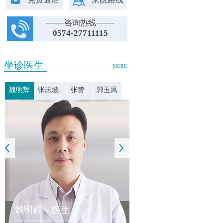
咨询热线
0574-27711115
坐诊医生
MORE
魏明辉
张志坡
张赞
郭玉凤
魏明辉
医生