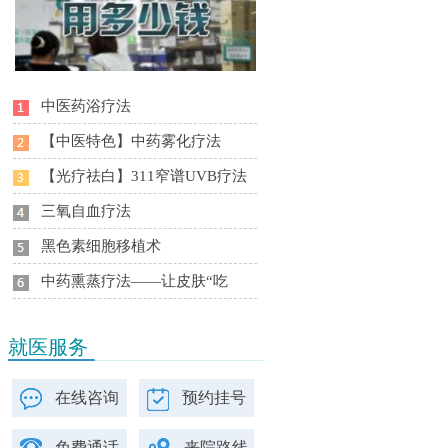
中医药浴疗法
【中医特色】中药雾化疗法
【光疗祛白】311窄谱UVB疗法
三氧自血疗法
黑色素细胞移植术
中药熏蒸疗法——让皮肤“吃
就医服务
在线咨询
预约挂号
免费通话
来院路线