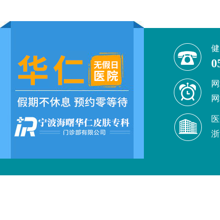
健
0
网
网
医
浙