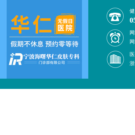
健
0
网
网
医
浙