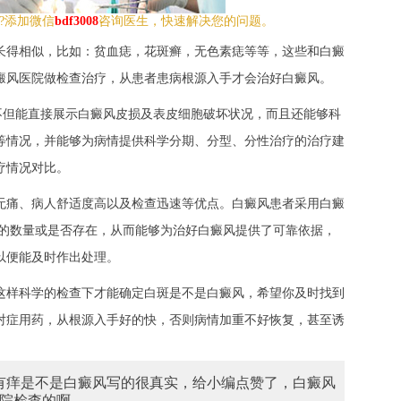
?添加微信
bdf3008
咨询医生，快速解决您的问题。
得相似，比如：贫血痣，花斑癣，无色素痣等等，这些和白癜
癜风医院做检查治疗，从患者患病根源入手才会治好白癜风。
但能直接展示白癜风皮损及表皮细胞破坏状况，而且还能够科
等情况，并能够为病情提供科学分期、分型、分性治疗的治疗建
疗情况对比。
痛、病人舒适度高以及检查迅速等优点。白癜风患者采用白癜
胞的数量或是否存在，从而能够为治好白癜风提供了可靠依据，
以便能及时作出处理。
这样科学的检查下才能确定白斑是不是白癜风，希望你及时找到
对症用药，从根源入手好的快，否则病情加重不好恢复，甚至诱
没有痒是不是白癜风
写的很真实，给小编点赞了，白癜风
院检查的啊