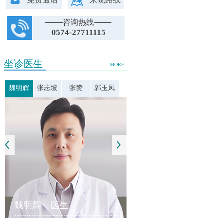
咨询热线
0574-27711115
坐诊医生
MORE
魏明辉
张志坡
张赞
郭玉凤
魏明辉
医生