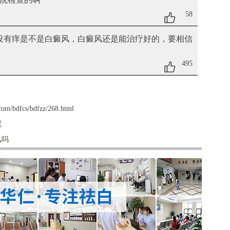
58
白没有痒是不是白癜风
，白癜风还是能治疗好的，要相信
495
om/bdfcs/bdfzz/268.html
呢
风吗